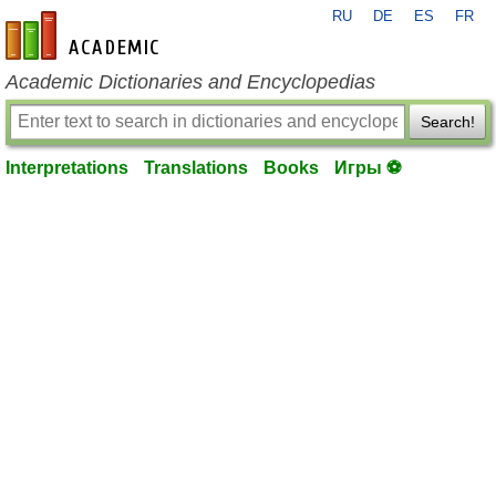
RU
DE
ES
FR
en-academic.com
Academic Dictionaries and Encyclopedias
Search!
Interpretations
Translations
Books
Игры ⚽