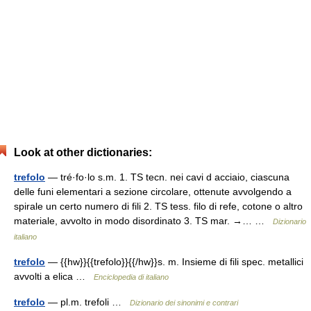
Look at other dictionaries:
trefolo
— tré·fo·lo s.m. 1. TS tecn. nei cavi d acciaio, ciascuna
delle funi elementari a sezione circolare, ottenute avvolgendo a
spirale un certo numero di fili 2. TS tess. filo di refe, cotone o altro
materiale, avvolto in modo disordinato 3. TS mar. →… …
Dizionario
italiano
trefolo
— {{hw}}{{trefolo}}{{/hw}}s. m. Insieme di fili spec. metallici
avvolti a elica …
Enciclopedia di italiano
trefolo
— pl.m. trefoli …
Dizionario dei sinonimi e contrari