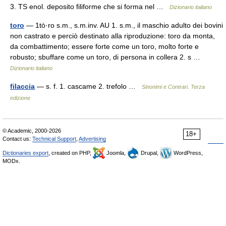
3. TS enol. deposito filiforme che si forma nel …
Dizionario italiano
toro
— 1tò·ro s.m., s.m.inv. AU 1. s.m., il maschio adulto dei bovini
non castrato e perciò destinato alla riproduzione: toro da monta,
da combattimento; essere forte come un toro, molto forte e
robusto; sbuffare come un toro, di persona in collera 2. s …
Dizionario italiano
filaccia
— s. f. 1. cascame 2. trefolo …
Sinonimi e Contrari. Terza
edizione
© Academic, 2000-2026
18+
Contact us:
Technical Support
,
Advertising
Dictionaries export
, created on PHP,
Joomla,
Drupal,
WordPress,
MODx.