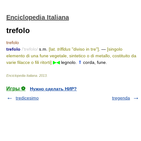
Enciclopedia Italiana
trefolo
trefolo
trefolo
/'trefolo/
s.m.
[lat.
trĭfĭdus
"diviso in tre"]
. —
[singolo
elemento di una fune vegetale, sintetico o di metallo, costituito da
varie filacce o fili ritorti]
▶◀
legnolo.
⇑
corda, fune.
Enciclopedia Italiana
.
2013
.
Игры ⚽
Нужно сделать НИР?
tredicesimo
tregenda