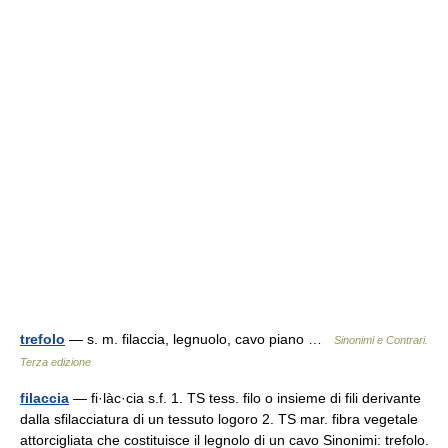
trefolo
— s. m. filaccia, legnuolo, cavo piano …
Sinonimi e Contrari.
Terza edizione
filaccia
— fi·làc·cia s.f. 1. TS tess. filo o insieme di fili derivante
dalla sfilacciatura di un tessuto logoro 2. TS mar. fibra vegetale
attorcigliata che costituisce il legnolo di un cavo Sinonimi: trefolo.